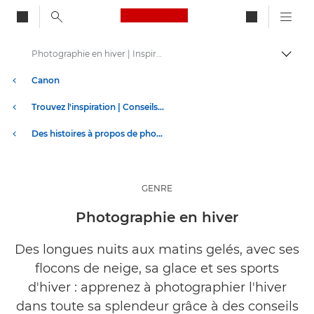
Canon Logo, back to ho
Photographie en hiver | Inspirez-vous
Bascul
Canon
Trouvez l'inspiration | Conseils de photographie et d'impression et guides de l'acheteur
Des histoires à propos de photographie et de créativité
GENRE
Photographie en hiver
Des longues nuits aux matins gelés, avec ses
flocons de neige, sa glace et ses sports
d'hiver : apprenez à photographier l'hiver
dans toute sa splendeur grâce à des conseils