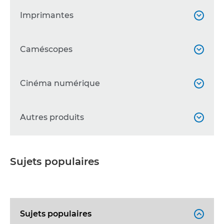
Imprimantes

SELPHY
Caméscopes


Série WG

Caméras professionnelles
Cinéma numérique


Autres imprimantes

Autres caméscopes

Accessoires
Cinema EOS
Autres produits



Accessoires

Objectifs

Jumelles

Sujets populaires
Écrans professionnels

Objectifs Broadcast

Accessoires

Calculatrices

Sujets populaires

Télécopieurs
