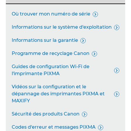
Projecteurs

Où trouver mon numéro de série

Caméras réseau

Informations sur le système d'exploitation

Système d'appareil photo à distance

Informations sur la garantie

Industrial Imaging Platform

Programme de recyclage Canon

Copieurs personnels

Guides de configuration Wi-Fi de

l'imprimante PIXMA
Vidéos sur la configuration et le
dépannage des imprimantes PIXMA et

MAXIFY
Sécurité des produits Canon

Codes d'erreur et messages PIXMA
