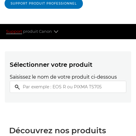
SUPPORT PRODUIT PROFESSIONNEL
Support
produit Canon
Sélectionner votre produit
Sujets populaires
Sélectionner votre produit
Saisissez le nom de votre produit ci-dessous
Vous recherchez autre chose ?
Découvrez nos produits