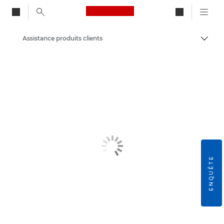
Canon Logo, back to ho
Assistance produits clients
Bascul
Canon
ENQUÊTE