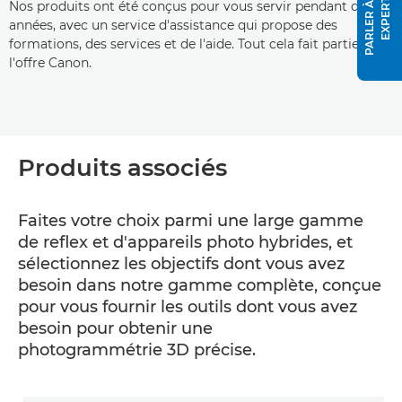
P
A
R
L
E
R
À
U
N
E
X
P
E
R
T
Nos produits ont été conçus pour vous servir pendant des
années, avec un service d'assistance qui propose des
formations, des services et de l'aide. Tout cela fait partie de
l'offre Canon.
Produits associés
Faites votre choix parmi une large gamme
de reflex et d'appareils photo hybrides, et
sélectionnez les objectifs dont vous avez
besoin dans notre gamme complète, conçue
pour vous fournir les outils dont vous avez
besoin pour obtenir une
photogrammétrie 3D précise.