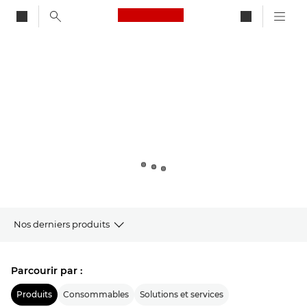
Canon Logo, back to ho
Canon
Nos derniers produits
Produits
Parcourir par :
Nouveautés Canon
Produits
Consommables
Solutions et services