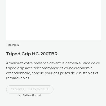
TRÉPIED
R
Tripod Grip HG-200TBR
R
Améliorez votre présence devant la caméra à l'aide de ce
Un
tripod grip avec télécommande et d'une ergonomie
ul
exceptionnelle, conçue pour des prises de vue stables et
qu
remarquables.
pr
TROUVER UN REVENDEUR
No Sellers Found