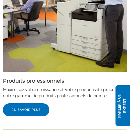
Produits professionnels
Maximisez votre croissance et votre productivité grâce à
notre gamme de produits professionnels de pointe.
P
A
R
L
E
R
À
U
N
E
X
P
E
R
T
EN SAVOIR PLUS