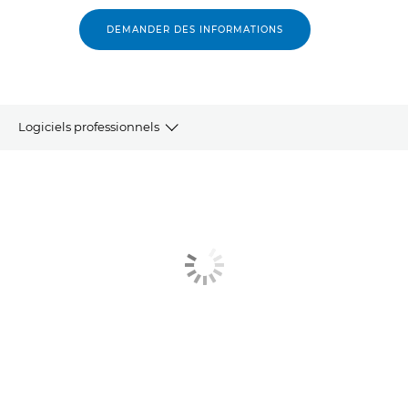
DEMANDER DES INFORMATIONS
Logiciels professionnels
ESPACE DE TRAVAIL PROFESSIONNEL
IMPRESSION GRAND FORMAT
IMPRESSION DE PRODUCTION ET COMMERCIALE