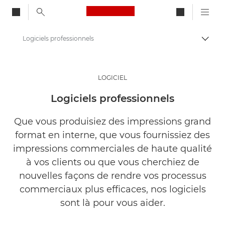
Canon Logo, back to ho
Logiciels professionnels
Bascul
Canon
Solutions et services
LOGICIEL
Produits professionnels
Logiciels professionnels
Que vous produisiez des impressions grand
format en interne, que vous fournissiez des
impressions commerciales de haute qualité
à vos clients ou que vous cherchiez de
nouvelles façons de rendre vos processus
commerciaux plus efficaces, nos logiciels
sont là pour vous aider.