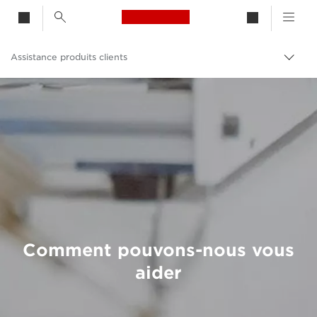
Canon Logo, back to h
Assistance produits clients
Bascu
Canon
Comment pouvons-nous vous
aider