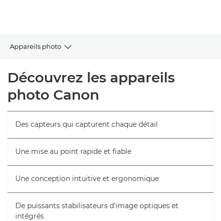
Appareils photo
Parcourir tous les appareils photo
Découvrez les appareils
photo Canon
Objectifs et accessoires
Conseils et techniques
Des capteurs qui capturent chaque détail
Support
Une mise au point rapide et fiable
Une conception intuitive et ergonomique
De puissants stabilisateurs d'image optiques et
intégrés