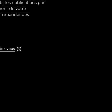
s, les notifications par
ment de votre
 commander des
tez-vous
