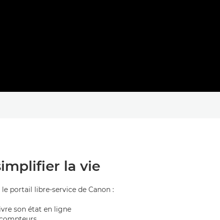
mplifier la vie
 le portail libre-service de Canon :
ivre son état en ligne
 compteurs