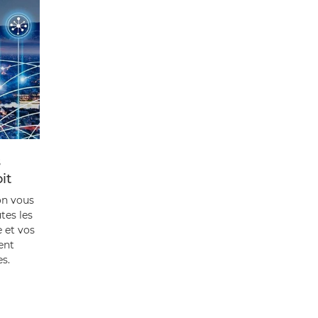
s
it
on vous
tes les
 et vos
ent
s.