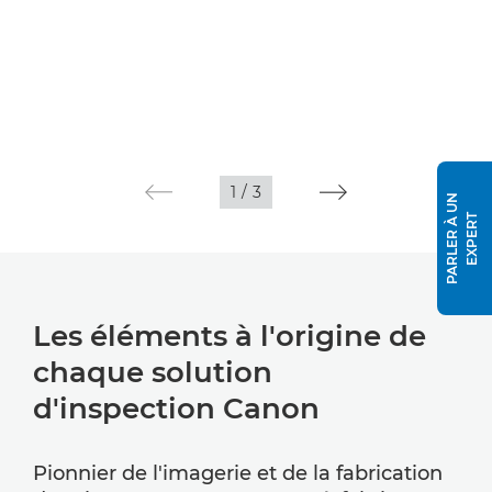
1
/
3
P
A
R
L
E
R
À
U
N
E
X
P
E
R
T
Les éléments à l'origine de
chaque solution
d'inspection Canon
Pionnier de l'imagerie et de la fabrication