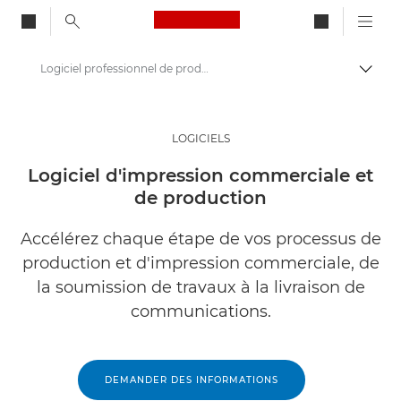
Canon Logo, back to ho
Logiciel professionnel de production et d'impression commerciale
Bascul
Canon
Solutions et services
LOGICIELS
Produits professionnels
Logiciel d'impression commerciale et
de production
Logiciels professionnels
Accélérez chaque étape de vos processus de
production et d'impression commerciale, de
la soumission de travaux à la livraison de
communications.
DEMANDER DES INFORMATIONS