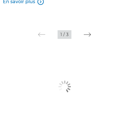
En savoir plus

1
/
3