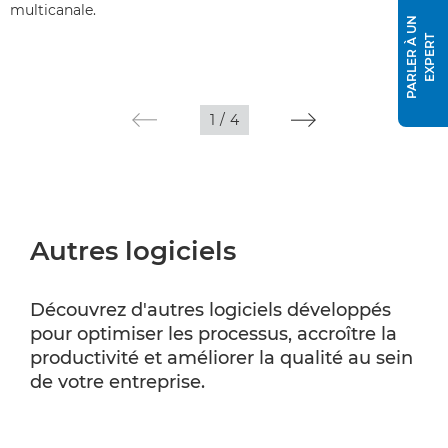
multicanale.
P
A
R
L
E
R
À
U
N
E
X
P
E
R
T
1
/
4
Autres logiciels
Découvrez d'autres logiciels développés
pour optimiser les processus, accroître la
productivité et améliorer la qualité au sein
de votre entreprise.