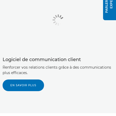
P
A
R
L
E
R
À
U
N
E
X
P
E
R
T
Logiciel de communication client
Renforcer vos relations clients grâce à des communications
plus efficaces.
EN SAVOIR PLUS