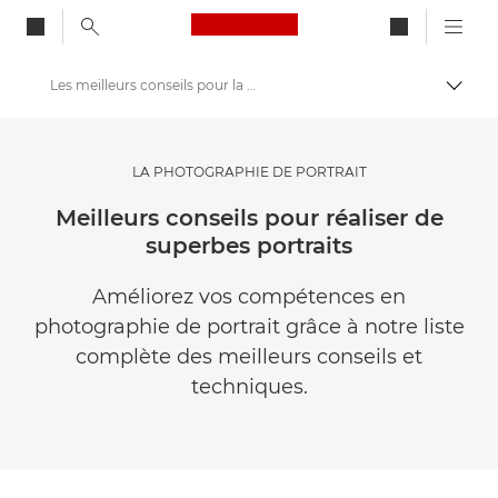
Canon Logo, back to ho
Les meilleurs conseils pour la photographie de portrait
Bascul
Canon
Trouvez l'inspiration | Conseils de photographie et d'impression et guides de l'acheteur
LA PHOTOGRAPHIE DE PORTRAIT
Conseils et techniques de photographie et d'impression
Meilleurs conseils pour réaliser de
superbes portraits
Améliorez vos compétences en
photographie de portrait grâce à notre liste
complète des meilleurs conseils et
techniques.