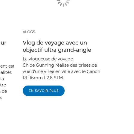
VLOGS
eur
Vlog de voyage avec un
objectif ultra grand-angle
La vlogueuse de voyage
Chloe Gunning réalise des prises de
lent est
vue d'une virée en ville avec le Canon
alités
RF 16mm F2.8 STM.
la
tre
n de
EN SAVOIR PLUS
x.