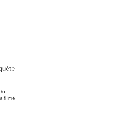
quête
a
 du
a filmé