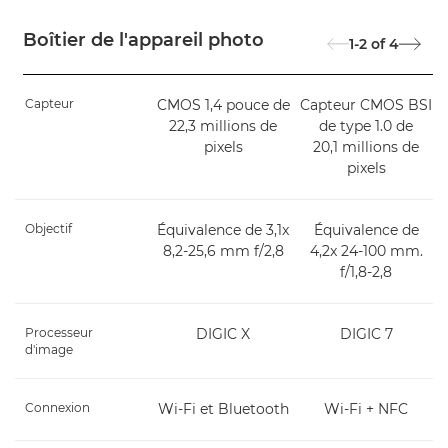
Boîtier de l'appareil photo
1-2
of
4
Capteur
CMOS 1,4 pouce de
Capteur CMOS BSI
22,3 millions de
de type 1.0 de
pixels
20,1 millions de
pixels
Objectif
Équivalence de 3,1x
Équivalence de
8,2-25,6 mm f/2,8
4,2x 24-100 mm.
f/1,8-2,8
Processeur
DIGIC X
DIGIC 7
d'image
Connexion
Wi-Fi et Bluetooth
Wi-Fi + NFC