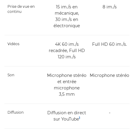
Prise de vue en
15 im./s en
8 im./s
continu
mécanique,
30 im./s en
électronique
Vidéos
4K 60 im./s
Full HD 60 im./s.
recadrée, Full HD
120 im./s
Son
Microphone stéréo
Microphone stéréo
et entrée
microphone
3,5 mm
Diffusion
Diffusion en direct
-
1
sur YouTube