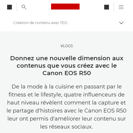
Canon Logo, back to ho
Création de contenu avec l'EOS R50
Bascul
Canon
Trouvez l'inspiration | Conseils de photographie et d'impression et guides de l'acheteur
VLOGS
Des histoires à propos de photographie et de créativité
Donnez une nouvelle dimension aux
contenus que vous créez avec le
Canon EOS R50
De la mode à la cuisine en passant par le
fitness et le lifestyle, quatre influenceurs de
haut niveau révèlent comment la capture et
le partage d'histoires avec le Canon EOS R50
leur ont permis d'améliorer leur contenu sur
les réseaux sociaux.