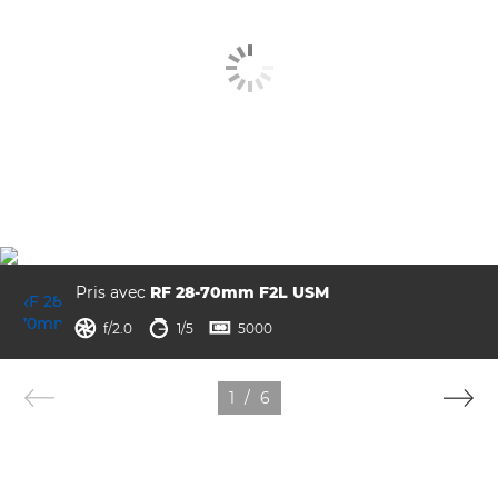
Pris avec
RF 28-70mm F2L USM
ouverture
vitesse d'obturation
ISO



f/2.0
1/5
5000
1
/
6