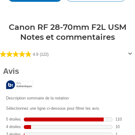
Canon RF 28-70mm F2L USM
Notes et commentaires
4.9
(122)
4.9
sur
5
étoiles.
122
avis