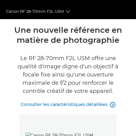
Canon RF 28-70mm F2L USM
Toggle breadcrumbs
Présentation
Une nouvelle référence en
matière de photographie
Caractéristiques
Galerie
Le RF 28-70mm F2L USM offre une
qualité d'image digne d'un objectif à
Commentaires
focale fixe ainsi qu'une ouverture
maximale de f/2 pour renforcer le
Assistance
contrôle créatif de votre appareil.
TROUVER UN REVENDEUR
Consulter les caractéristiques détaillées
