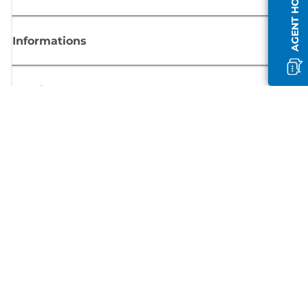
AGENT HORS LIGNE
Informations
Boutique
S'inscrire aux actualités Canon
Recevoir des informations régulières par e-mail sur les nouveaux produi
les conseils utiles et les offres
INSCRIVEZ-VOUS MAINTENANT
Conditions générales de vente
Politique de confidentialité