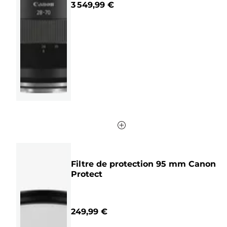
3 549,99 €
5
étoiles.
122
avis
Filtre de protection 95 mm Canon
Protect
249,99 €