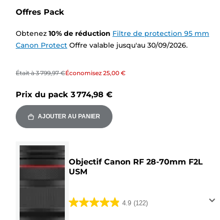
Offres Pack
Obtenez
10
%
de réduction
Filtre de protection 95 mm
Canon Protect
Offre valable jusqu'au 30/09/2026.
Était à
3 799,97 €
Économisez
25,00 €
Prix du pack
3 774,98 €
AJOUTER AU PANIER
Objectif Canon RF 28-70mm F2L
USM
4.9
(122)
4.9
sur