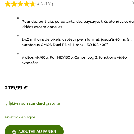
4.6
(181)
4.6
sur
5
Pour des portraits percutants, des paysages très étendus et de
vidéos exceptionnelles
étoiles.
181
24,2 millions de pixels, capteur plein format, jusqu'à 40 im./s¹,
avis
autofocus CMOS Dual Pixel II, max. ISO 102.400²
Vidéos 4K/60p, Full HD/180p, Canon Log 3, fonctions vidéo
avancées
2 119,99 €
Livraison standard gratuite
En stock en ligne
AJOUTER AU PANIER