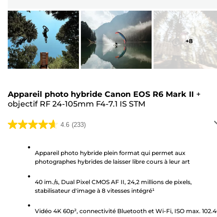
+
8
Appareil photo hybride Canon EOS R6 Mark II
+
objectif RF 24-105mm F4-7.1 IS STM
4.6
(233)
4.6
sur
5
Appareil photo hybride plein format qui permet aux
photographes hybrides de laisser libre cours à leur art
étoiles.
233
40 im./s, Dual Pixel CMOS AF II, 24,2 millions de pixels,
avis
stabilisateur d'image à 8 vitesses intégré¹
Vidéo 4K 60p², connectivité Bluetooth et Wi-Fi, ISO max. 102.