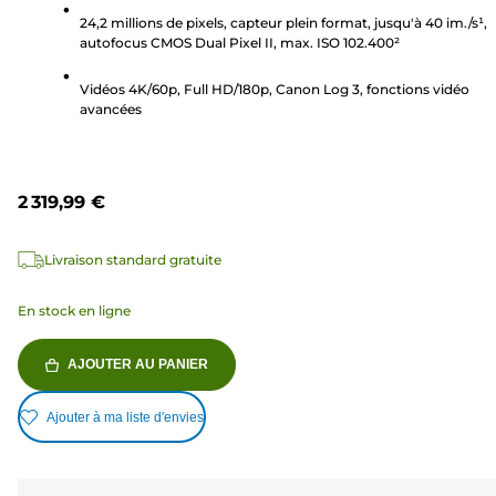
181
24,2 millions de pixels, capteur plein format, jusqu'à 40 im./s¹,
avis
autofocus CMOS Dual Pixel II, max. ISO 102.400²
Vidéos 4K/60p, Full HD/180p, Canon Log 3, fonctions vidéo
avancées
2 319,99 €
Livraison standard gratuite
En stock en ligne
AJOUTER AU PANIER
Ajouter à ma liste d'envies