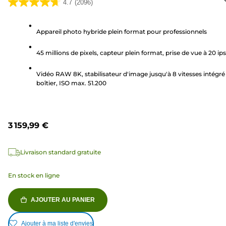
4.7
(2096)
4.7
sur
5
Appareil photo hybride plein format pour professionnels
étoiles.
45 millions de pixels, capteur plein format, prise de vue à 20 ips
2096
avis
Vidéo RAW 8K, stabilisateur d'image jusqu'à 8 vitesses intégré
boîtier, ISO max. 51.200
3 159,99 €
Livraison standard gratuite
En stock en ligne
AJOUTER AU PANIER
Ajouter à ma liste d'envies