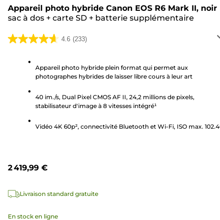
Appareil photo hybride Canon EOS R6 Mark II, noir
sac à dos
+
carte SD
+
batterie supplémentaire
4.6
(233)
4.6
sur
5
Appareil photo hybride plein format qui permet aux
photographes hybrides de laisser libre cours à leur art
étoiles.
233
40 im./s, Dual Pixel CMOS AF II, 24,2 millions de pixels,
avis
stabilisateur d'image à 8 vitesses intégré¹
Vidéo 4K 60p², connectivité Bluetooth et Wi-Fi, ISO max. 102.
2 419,99 €
Livraison standard gratuite
En stock en ligne