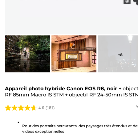
+
8
Appareil photo hybride Canon EOS R8, noir
+
object
RF 85mm Macro IS STM
+
objectif RF 24-50mm IS ST
4.6
(181)
4.6
sur
5
Pour des portraits percutants, des paysages très étendus et de
vidéos exceptionnelles
étoiles.