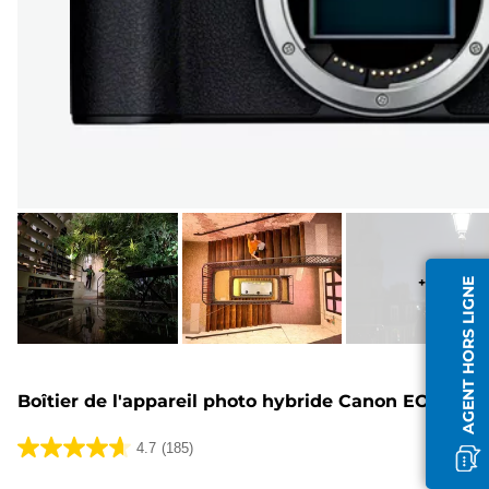
+
8
AGENT HORS LIGNE
Boîtier de l'appareil photo hybride Canon EOS R8
4.7
(185)
4.7
sur