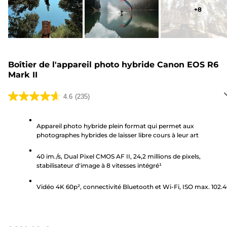
+
8
Boîtier de l'appareil photo hybride Canon EOS R6
Mark II
4.6
(235)
4.6
sur
5
Appareil photo hybride plein format qui permet aux
photographes hybrides de laisser libre cours à leur art
étoiles.
235
40 im./s, Dual Pixel CMOS AF II, 24,2 millions de pixels,
avis
stabilisateur d'image à 8 vitesses intégré¹
Vidéo 4K 60p², connectivité Bluetooth et Wi-Fi, ISO max. 102.