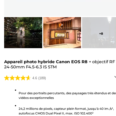
+
8
Appareil photo hybride Canon EOS R8
+
objectif RF
24-50mm F4.5-6.3 IS STM
4.6
(189)
4.6
sur
5
Pour des portraits percutants, des paysages très étendus et de
vidéos exceptionnelles
étoiles.
189
24,2 millions de pixels, capteur plein format, jusqu'à 40 im./s¹,
avis
autofocus CMOS Dual Pixel II, max. ISO 102.400²