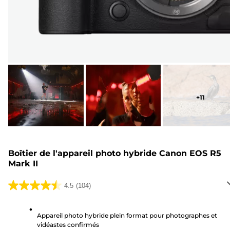
+
11
Boîtier de l'appareil photo hybride Canon EOS R5
Mark II
4.5
(104)
4.5
sur
5
Appareil photo hybride plein format pour photographes et
vidéastes confirmés
étoiles.