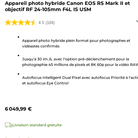
Appareil photo hybride Canon EOS R5 Mark II et
objectif RF 24-105mm F4L IS USM
4.5
(104)
4.5
sur
5
Appareil photo hybride plein format pour photographes et
vidéastes confirmés
étoiles.
104
Jusqu'à 30 im./s. avec l'option pré-déclenchement pour la
avis
photographie 45 millions de pixels et 8K 60p pour la vidéo RA
Autofocus Intelligent Dual Pixel avec autofocus Priorité à l'act
et autofocus Eye Control
6 049,99 €
Livraison standard gratuite