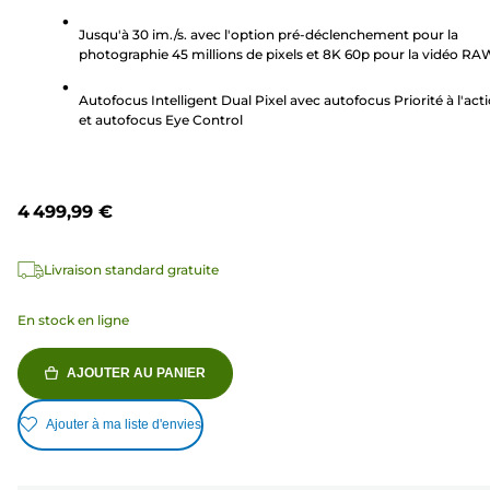
104
Jusqu'à 30 im./s. avec l'option pré-déclenchement pour la
avis
photographie 45 millions de pixels et 8K 60p pour la vidéo RA
Autofocus Intelligent Dual Pixel avec autofocus Priorité à l'act
et autofocus Eye Control
4 499,99 €
Livraison standard gratuite
En stock en ligne
AJOUTER AU PANIER
Ajouter à ma liste d'envies