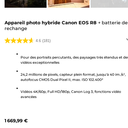
Appareil photo hybride Canon EOS R8
+
batterie de
rechange
4.6
(181)
4.6
sur
5
Pour des portraits percutants, des paysages très étendus et de
vidéos exceptionnelles
étoiles.
181
24,2 millions de pixels, capteur plein format, jusqu'à 40 im./s¹,
avis
autofocus CMOS Dual Pixel II, max. ISO 102.400²
Vidéos 4K/60p, Full HD/180p, Canon Log 3, fonctions vidéo
avancées
1 669,99 €