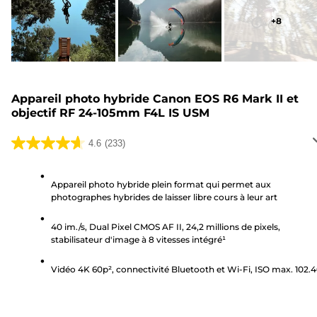
+
8
Appareil photo hybride Canon EOS R6 Mark II et
objectif RF 24-105mm F4L IS USM
4.6
(233)
4.6
sur
5
Appareil photo hybride plein format qui permet aux
photographes hybrides de laisser libre cours à leur art
étoiles.
233
40 im./s, Dual Pixel CMOS AF II, 24,2 millions de pixels,
avis
stabilisateur d'image à 8 vitesses intégré¹
Vidéo 4K 60p², connectivité Bluetooth et Wi-Fi, ISO max. 102.