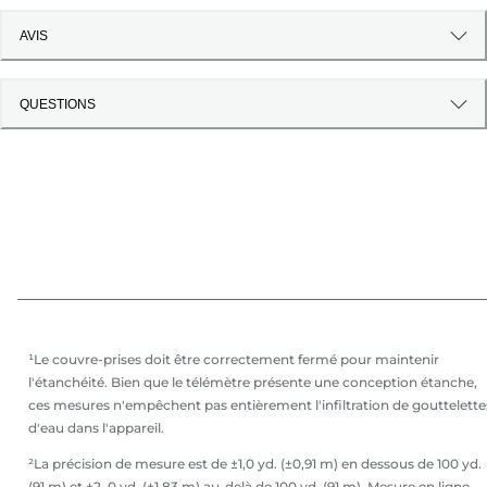
AVIS
QUESTIONS
¹Le couvre-prises doit être correctement fermé pour maintenir
l'étanchéité. Bien que le télémètre présente une conception étanche,
ces mesures n'empêchent pas entièrement l'infiltration de gouttelette
d'eau dans l'appareil.
²La précision de mesure est de ±1,0 yd. (±0,91 m) en dessous de 100 yd.
(91 m) et ±2, 0 yd. (±1,83 m) au-delà de 100 yd. (91 m). Mesure en ligne