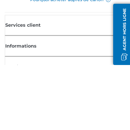
AGENT HORS LIGNE
Services client
Informations
Boutique
S'inscrire aux actualités Canon
Recevoir des informations régulières par e-mail sur les nouveaux produi
les conseils utiles et les offres
INSCRIVEZ-VOUS MAINTENANT