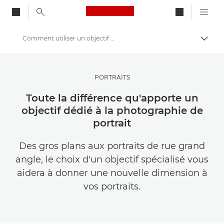
Canon Logo, back to ho
Comment utiliser un objectif pour portrait : conseils et astuces
Bascul
Canon
Trouvez l'inspiration | Conseils de photographie et d'impression et guides de l'acheteur
PORTRAITS
Conseils et techniques de photographie et d'impression
Toute la différence qu'apporte un
objectif dédié à la photographie de
portrait
Des gros plans aux portraits de rue grand
angle, le choix d'un objectif spécialisé vous
aidera à donner une nouvelle dimension à
vos portraits.