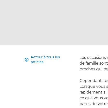
Retour à tous les
Les occasions s

articles
de famille son
proches qui re
Cependant, réu
Lorsque vous s
rapidement à l
ce que vous vou
bases de votre