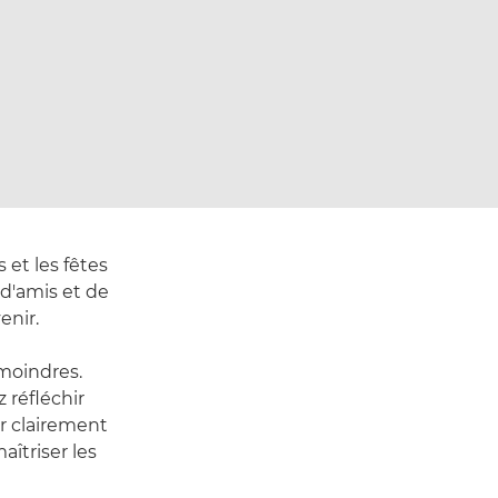
 et les fêtes
d'amis et de
enir.
moindres.
 réfléchir
er clairement
aîtriser les