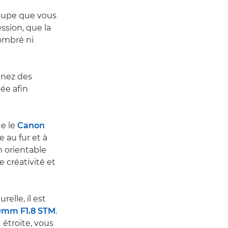
roupe que vous
ssion, que la
combré ni
enez des
ée afin
ue le
Canon
 au fur et à
n orientable
 créativité et
elle, il est
0mm F1.8 STM
.
étroite, vous