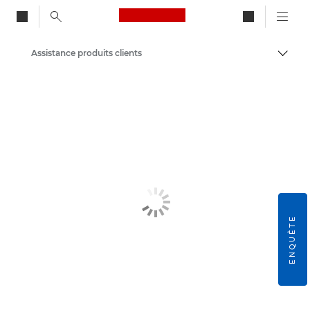
Canon Logo, back to ho
Assistance produits clients
Bascul
Canon
ENQUÊTE