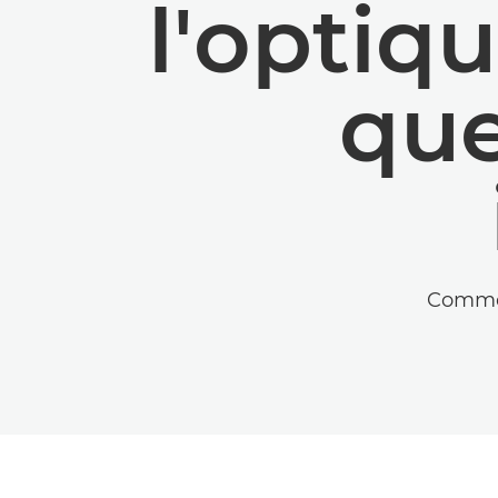
l'optiq
que
Commen