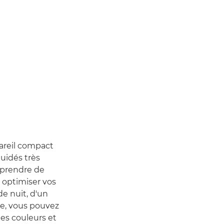
pareil compact
guidés très
 prendre de
r optimiser vos
de nuit, d'un
ée, vous pouvez
les couleurs et