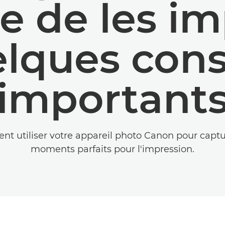
ue de les im
lques cons
important
t utiliser votre appareil photo Canon pour captu
moments parfaits pour l'impression.