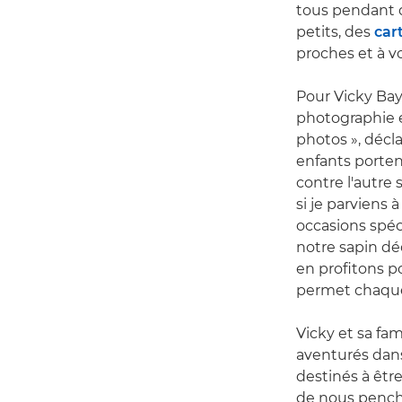
tous pendant 
petits, des
car
proches et à v
Pour Vicky Bay
photographie e
photos », décla
enfants portent
contre l'autre
si je parviens à
occasions spéc
notre sapin dé
en profitons po
permet chaque 
Vicky et sa fam
aventurés dans
destinés à êtr
de nous penche