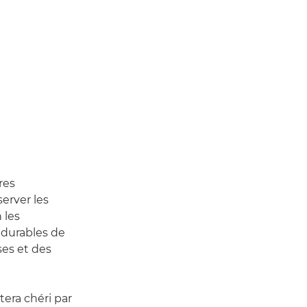
res
erver les
 les
 durables de
es et des
stera chéri par