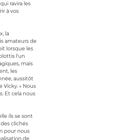
qui ravira les
frir à vos
, la
ais amateurs de
it lorsque les
lottis l'un
agiques, mais
ent, les
nnée, aussitôt
e Vicky. « Nous
s. Et cela nous
le ils se sont
 des clichés
ion pour nous
alisation de