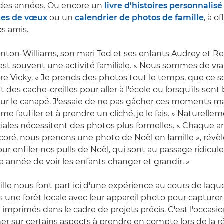
des années. Ou encore un
livre d'histoires personnalisé
tes de vœux
ou un
calendrier de photos de famille
, à of
os amis.
nton-Williams, son mari Ted et ses enfants Audrey et Rex
st souvent une activité familiale. « Nous sommes de vr
re Vicky. « Je prends des photos tout le temps, que ce so
 des cache-oreilles pour aller à l'école ou lorsqu'ils sont b
 sur le canapé. J'essaie de ne pas gâcher ces moments m
 me faufiler et à prendre un cliché, je le fais. » Naturellem
iales nécessitent des photos plus formelles. « Chaque a
coré, nous prenons une photo de Noël en famille », révèl
ur enfiler nos pulls de Noël, qui sont au passage ridicule
année de voir les enfants changer et grandir. »
ille nous font part ici d'une expérience au cours de laquel
 une forêt locale avec leur appareil photo pour capturer
e imprimés dans le cadre de projets précis. C'est l'occas
r sur certains aspects à prendre en compte lors de la ré