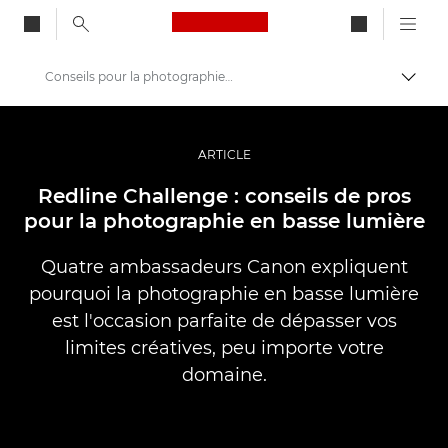
Canon Logo, back to ho
Conseils pour la photographie en basse lumière
Bascul
Canon
Vidéo et photographie professionnelles
ARTICLE
Histoires
Redline Challenge : conseils de pros
pour la photographie en basse lumière
Quatre ambassadeurs Canon expliquent
pourquoi la photographie en basse lumière
est l'occasion parfaite de dépasser vos
limites créatives, peu importe votre
domaine.