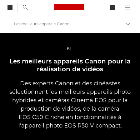
Canon Logo, back to ho
Les meilleurs appareils Canon pour la réalisation de vidéos
Bascul
Canon
Vidéo et photographie professionnelles
KIT
Histoires
Les meilleurs appareils Canon pour la
réalisation de vidéos
Des experts Canon et des cinéastes
sélectionnent les meilleurs appareils photo
hybrides et caméras Cinema EOS pour la
production de vidéos, de la caméra
EOS C50 C riche en fonctionnalités à
l'appareil photo EOS R50 V compact.