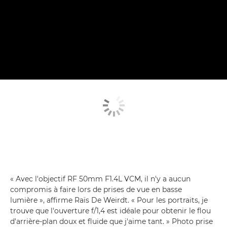
« Avec l'objectif RF 50mm F1.4L VCM, il n'y a aucun
compromis à faire lors de prises de vue en basse
lumière », affirme Raïs De Weirdt. « Pour les portraits, je
trouve que l'ouverture f/1,4 est idéale pour obtenir le flou
d'arrière-plan doux et fluide que j'aime tant. » Photo prise