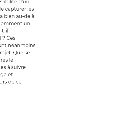
sabilité d'un
e capturer les
a bien au-delà
s comment un
t-il
l ? Ces
 sont néanmoins
projet. Que se
rès le
es à suivre
age et
rs de ce