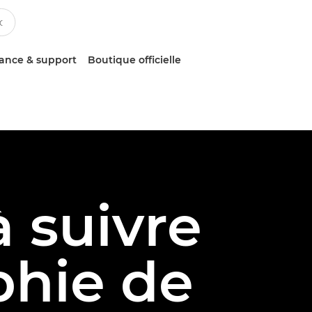
tance & support
Boutique officielle
à suivre
phie de