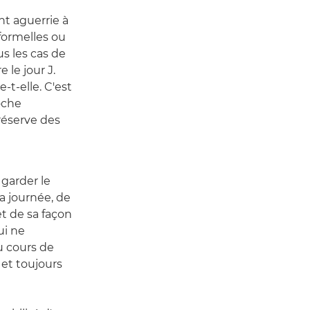
nt aguerrie à
formelles ou
us les cas de
 le jour J.
-t-elle. C'est
oche
réserve des
 garder le
a journée, de
t de sa façon
ui ne
 cours de
et toujours