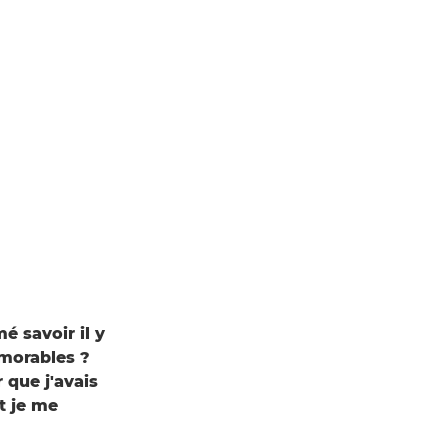
é savoir il y
émorables ?
 que j'avais
t je me