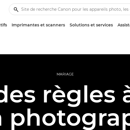
tifs
Imprimantes et scanners
Solutions et services
Assis
MARIAGE
es règles 
a photogra