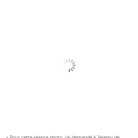
« Pour cette séance photo, j'ai demandé à Jéremy de