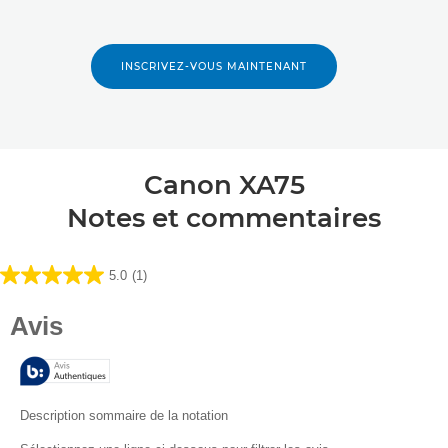
INSCRIVEZ-VOUS MAINTENANT
Canon XA75
Notes et commentaires
5.0
(1)
5.0
sur
5
étoiles.
1
avis