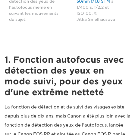
détection des yeux de
50mm f/1.8 STM
à
l'autofocus même en
1/400 s, f/2.2 et
suivant les mouvements
ISO100. ©
du sujet.
Jitka Smelhausova
1. Fonction autofocus avec
détection des yeux en
mode suivi, pour des yeux
d'une extrême netteté
La fonction de détection et de suivi des visages existe
depuis plus de dix ans, mais Canon a été plus loin avec la
fonction de détection des yeux de l'autofocus, lancée
sur le Canon EOS RP et ajoutée au Canon EOS R par le