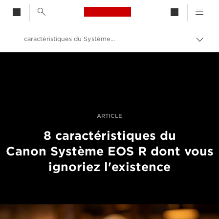
Canon Logo, back to h
caractéristiques du Système EOS R dont vous ignoriez l'existence
Bascu
entre
Canon
les
fils
Vidéo et photographie professionnelles
d'Ari
Histoires
ARTICLE
8 caractéristiques du
Canon Système EOS R dont vous
ignoriez l'existence