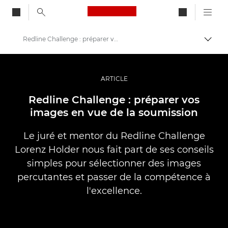
Canon Logo, back to ho
Redline Challenge : préparer vos images
Bascul
Canon
Vidéo et photographie professionnelles
ARTICLE
Histoires
Redline Challenge : préparer vos
images en vue de la soumission
Le juré et mentor du Redline Challenge
Lorenz Holder nous fait part de ses conseils
simples pour sélectionner des images
percutantes et passer de la compétence à
l'excellence.