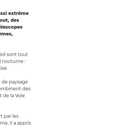
ssi extrême
out, des
télescopes
rêmes,
ied sont tout
l nocturne :
isé.
e de paysage
 combinent des
t de la Voie
t par les
ne. Il a appris