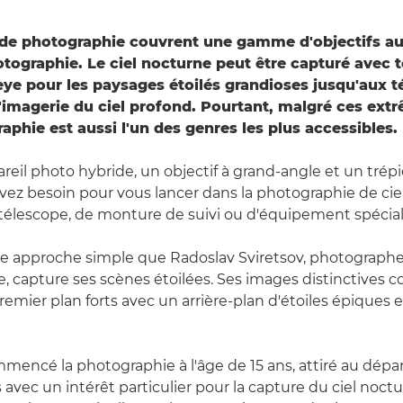
 de photographie couvrent une gamme d'objectifs au
otographie. Le ciel nocturne peut être capturé avec t
heye pour les paysages étoilés grandioses jusqu'aux 
 l'imagerie du ciel profond. Pourtant, malgré ces ext
aphie est aussi l'un des genres les plus accessibles.
areil photo hybride, un objectif à grand-angle et un trép
vez besoin pour vous lancer dans la photographie de cie
télescope, de monture de suivi ou d'équipement spécial
te approche simple que Radoslav Sviretsov, photograph
e, capture ses scènes étoilées. Ses images distinctives
emier plan forts avec un arrière-plan d'étoiles épiques e
mencé la photographie à l'âge de 15 ans, attiré au dépar
avec un intérêt particulier pour la capture du ciel noctur