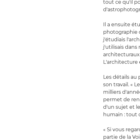
tout ce qu'il p
d'astrophotogra
Il a ensuite ét
photographie o
j'étudiais l'ar
j'utilisais da
architecturaux
L'architecture
Les détails au 
son travail. « L
milliers d'ann
permet de rend
d'un sujet et l
humain : tout c
« Si vous regar
partie de la V