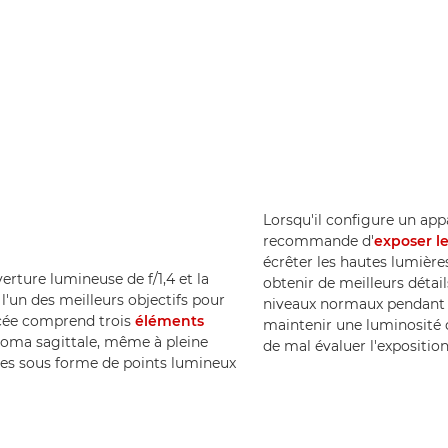
Lorsqu'il configure un app
recommande d'
exposer l
écrêter les hautes lumière
erture lumineuse de f/1,4 et la
obtenir de meilleurs détail
 l'un des meilleurs objectifs pour
niveaux normaux pendant l
ncée comprend trois
éléments
maintenir une luminosité d'
coma sagittale, même à pleine
de mal évaluer l'exposition
dues sous forme de points lumineux