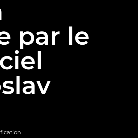
n
 par le
ciel
slav
fication