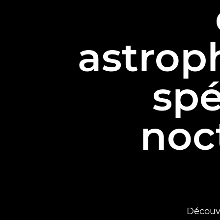
astrop
spé
noc
Découvr