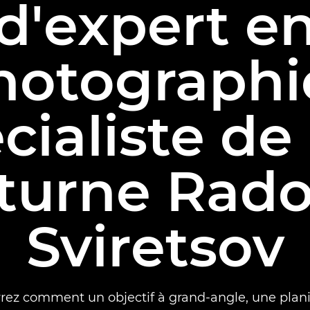
d'expert e
hotographie
cialiste de 
turne Rado
Sviretsov
ez comment un objectif à grand-angle, une plani