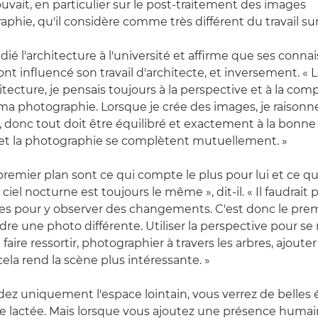
ouvait, en particulier sur le post-traitement des images
phie, qu'il considère comme très différent du travail sur
udié l'architecture à l'université et affirme que ses conn
nt influencé son travail d'architecte, et inversement. « 
chitecture, je pensais toujours à la perspective et à la co
ns ma photographie. Lorsque je crée des images, je raison
, donc tout doit être équilibré et exactement à la bonne 
 et la photographie se complètent mutuellement. »
premier plan sont ce qui compte le plus pour lui et ce qu
e ciel nocturne est toujours le même », dit-il. « Il faudrait
ées pour y observer des changements. C'est donc le prem
re une photo différente. Utiliser la perspective pour se
e faire ressortir, photographier à travers les arbres, ajout
ela rend la scène plus intéressante. »
dez uniquement l'espace lointain, vous verrez de belles é
oie lactée. Mais lorsque vous ajoutez une présence huma