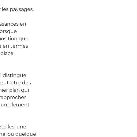
 les paysages.
aissances en
Lorsque
mposition que
ne en termes
place.
i distingue
 peut-être des
ier plan qui
 rapprocher
er un élément
toiles, une
ine, ou quelque