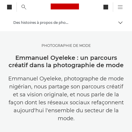
Canon Logo, back to ho
Des histoires à propos de photographie et de créativité
Bascul
Canon
Trouvez l'inspiration | Conseils de photographie et d'impression et guides de l'acheteur
PHOTOGRAPHIE DE MODE
Emmanuel Oyeleke : un parcours
créatif dans la photographie de mode
Emmanuel Oyeleke, photographe de mode
nigérian, nous partage son parcours créatif
et sa vision originale, et nous parle de la
façon dont les réseaux sociaux refaçonnent
aujourd'hui l'ensemble du secteur de la
mode.