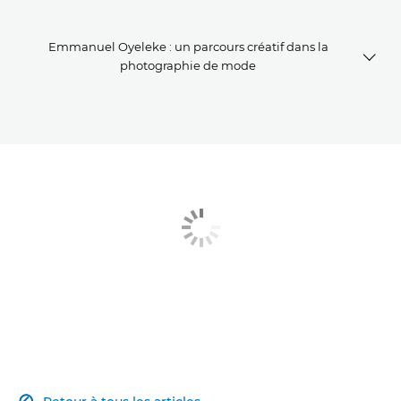
Emmanuel Oyeleke : un parcours créatif dans la
photographie de mode
Débuter
Un parcours créatif
Liste du matériel en photographie de mode