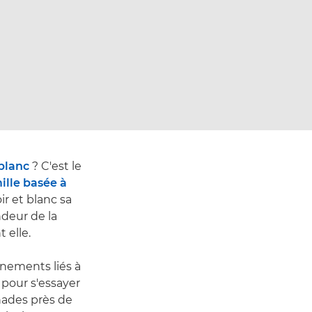
 blanc
? C'est le
ille basée à
ir et blanc sa
ndeur de la
 elle.
inements liés à
pour s'essayer
nades près de