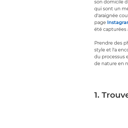
son domicile da
qui sont un mé
d'araignée couv
page
Instagra
été capturées
Prendre des p
style et l'a en
du processus 
de nature en n
1. Trouv