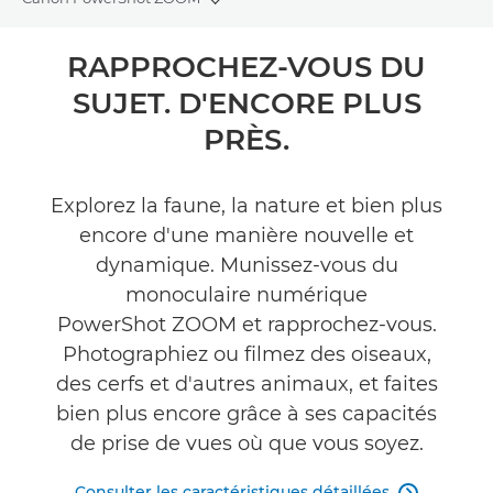
Toggle breadcrumbs
Présentation
RAPPROCHEZ-VOUS DU
SUJET. D'ENCORE PLUS
Caractéristiques
PRÈS.
Galerie
Explorez la faune, la nature et bien plus
Accessoires
encore d'une manière nouvelle et
dynamique. Munissez-vous du
Commentaires
monoculaire numérique
PowerShot ZOOM et rapprochez-vous.
Assistance
Photographiez ou filmez des oiseaux,
TROUVER UN REVENDEUR
des cerfs et d'autres animaux, et faites
Désolé, pas de vendeurs disponibles pour ce produit.
bien plus encore grâce à ses capacités
de prise de vues où que vous soyez.
Consulter les caractéristiques détaillées
