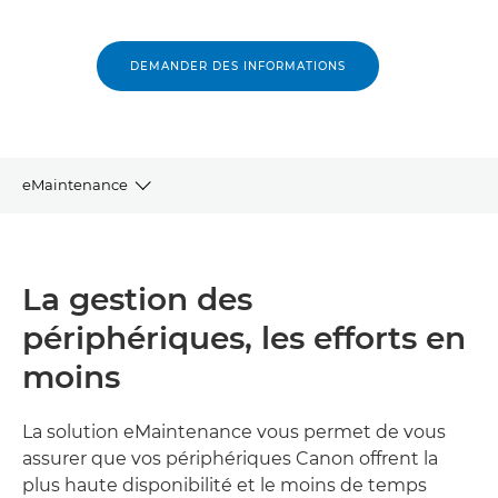
DEMANDER DES INFORMATIONS
eMaintenance
APERÇU
La gestion des
AVANTAGES
périphériques, les efforts en
CYCLE DE VIE DE LA LIVRAISON
moins
DÉVELOPPEMENT DURABLE
La solution eMaintenance vous permet de vous
assurer que vos périphériques Canon offrent la
SOLUTIONS CONNEXES
plus haute disponibilité et le moins de temps