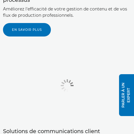
Améliorez l'efficacité de votre gestion de contenu et de vos
flux de production professionnels.
EN SAVOIR PLUS
P
A
R
L
E
R
À
U
N
E
X
P
E
R
T
Solutions de communications client