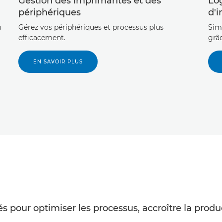
Gestion des imprimantes et des
Log
périphériques
d'i
u
Gérez vos périphériques et processus plus
Simp
efficacement.
grâc
EN SAVOIR PLUS
 pour optimiser les processus, accroître la produc