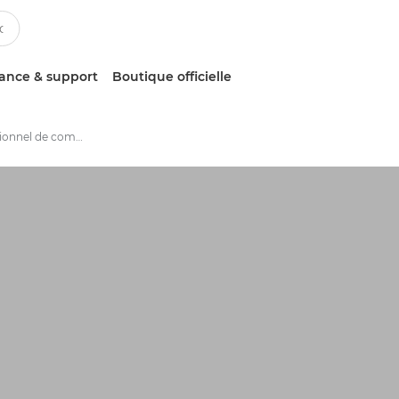
tance & support
Boutique officielle
Logiciel professionnel de communication client