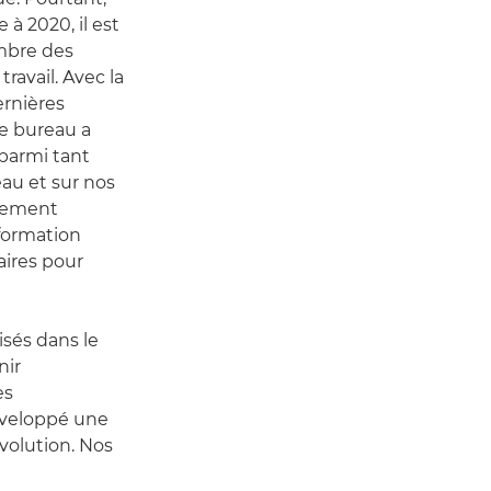
à 2020, il est
mbre des
avail. Avec la
ernières
Le bureau a
 parmi tant
eau et sur nos
alement
sformation
aires pour
sés dans le
nir
es
éveloppé une
volution. Nos