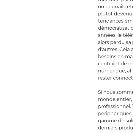
on pourrait ré
plutôt devenu
tendances émer
démocratisation
années, le tél
alors perdu sa 
d'autres. Cela
besoins en ma
contraint de n
numérique, afi
rester connecté
Si nous sommes
monde entier, 
professionnel. 
périphériques 
gamme de solut
derniers produit