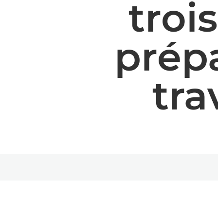
troi
prépa
tra