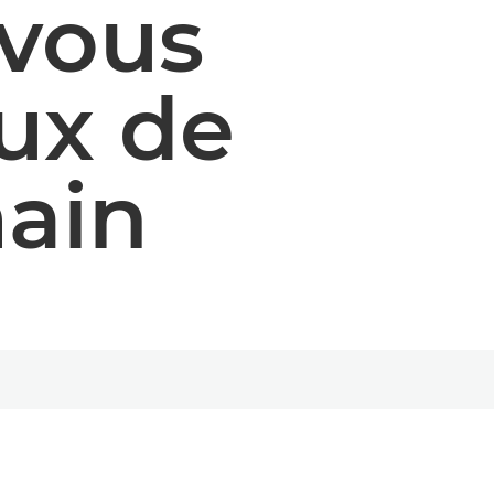
 vous
eux de
main