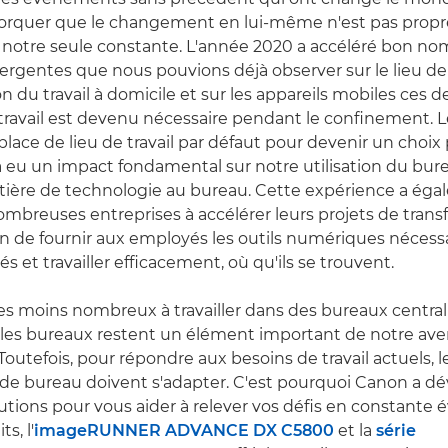
torquer que le changement en lui-même n'est pas propre 
 notre seule constante. L'année 2020 a accéléré bon no
gentes que nous pouvions déjà observer sur le lieu de tr
 du travail à domicile et sur les appareils mobiles ces d
étravail est devenu nécessaire pendant le confinement. 
place de lieu de travail par défaut pour devenir un choix
 a eu un impact fondamental sur notre utilisation du bur
tière de technologie au bureau. Cette expérience a ég
ombreuses entreprises à accélérer leurs projets de tran
n de fournir aux employés les outils numériques nécess
s et travailler efficacement, où qu'ils se trouvent.
 moins nombreux à travailler dans des bureaux centrali
les bureaux restent un élément important de notre ave
Toutefois, pour répondre aux besoins de travail actuels, l
de bureau doivent s'adapter. C'est pourquoi Canon a d
ions pour vous aider à relever vos défis en constante é
s, l'
imageRUNNER ADVANCE DX C5800
et la
série