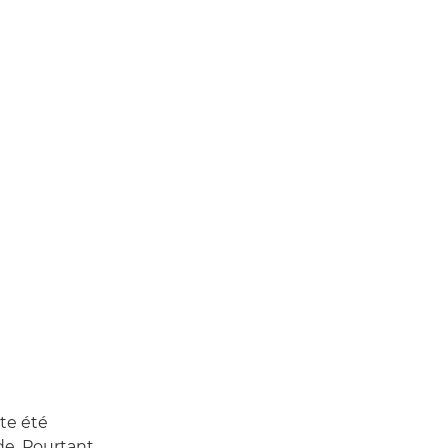
te été
e. Pourtant,