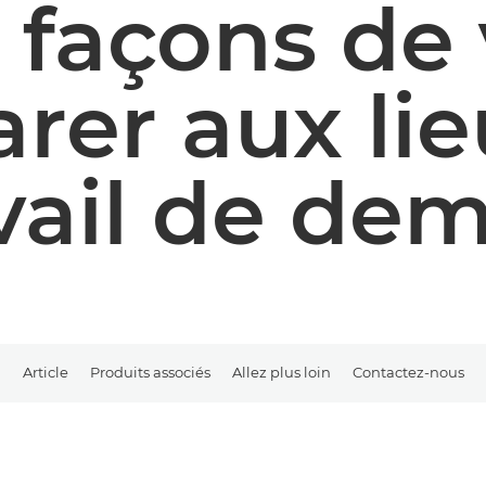
s façons de
rer aux li
vail de de
Article
Produits associés
Allez plus loin
Contactez-nous