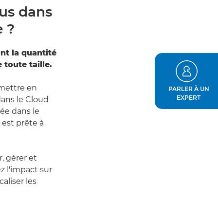
us dans
e ?
nt la quantité
toute taille.
 mettre en
PARLER À UN
EXPERT
dans le Cloud
rée dans le
 est prête à
r, gérer et
z l'impact sur
aliser les