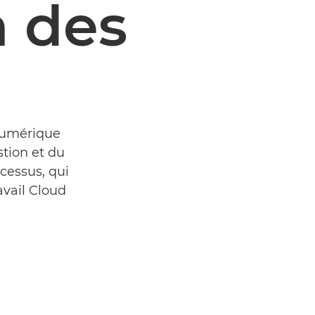
n des
 numérique
stion et du
cessus, qui
avail Cloud