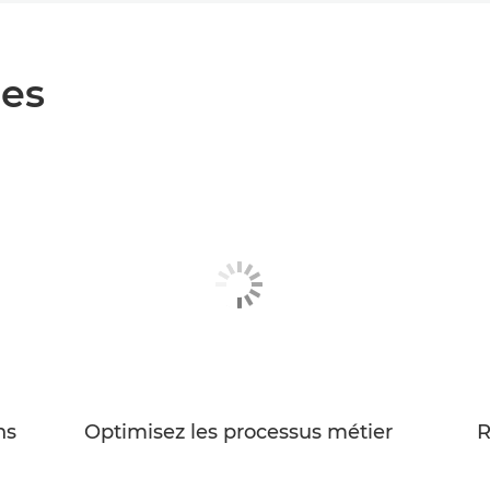
ges
ns
Optimisez les processus métier
R