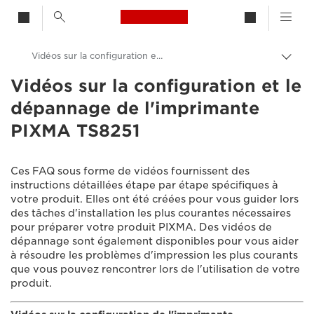
Canon Logo, back to h
Vidéos sur la configuration et le dépannage de l'imprimante PIXMA TS8251
Bascu
entre
Vidéos sur la configuration et le
Canon
les
dépannage de l'imprimante
fils
Assistance produits clients
d'Ari
PIXMA TS8251
Vidéos sur la configuration et le dépannage
Ces FAQ sous forme de vidéos fournissent des
instructions détaillées étape par étape spécifiques à
votre produit. Elles ont été créées pour vous guider lors
des tâches d'installation les plus courantes nécessaires
pour préparer votre produit PIXMA. Des vidéos de
dépannage sont également disponibles pour vous aider
à résoudre les problèmes d'impression les plus courants
que vous pouvez rencontrer lors de l'utilisation de votre
produit.