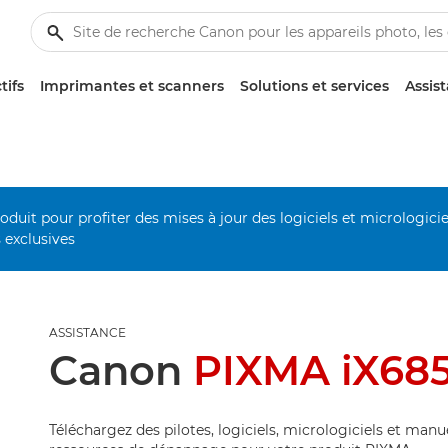
tifs
Imprimantes et scanners
Solutions et services
Assis
duit pour profiter des mises à jour des logiciels et micrologiciel
s exclusives
ASSISTANCE
Canon
PIXMA iX68
Téléchargez des pilotes, logiciels, micrologiciels et manu