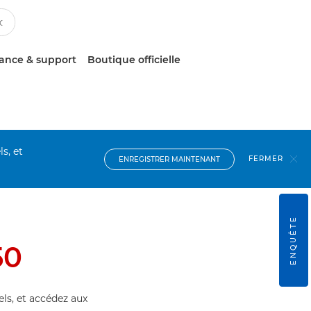
tance & support
Boutique officielle
s, et
FERMER
ENREGISTRER MAINTENANT
ENQUÊTE
50
els, et accédez aux