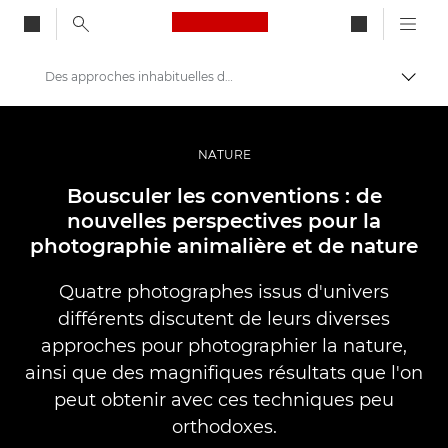
Canon Logo, back to ho
Des approches inhabituelles de la photographie animalière
Bascul
Canon
Vidéo et photographie professionnelles
NATURE
Histoires
Bousculer les conventions : de
nouvelles perspectives pour la
photographie animalière et de nature
Quatre photographes issus d'univers
différents discutent de leurs diverses
approches pour photographier la nature,
ainsi que des magnifiques résultats que l'on
peut obtenir avec ces techniques peu
orthodoxes.