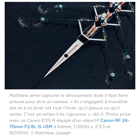
Matthew aime capturer le dévouement dont il faut faire
preuve pour être un rameur. « Ils s'engagent à travailler
dur et à se lever tôt tout l'hiver, qu'il pleuve ou qu'il
vente. C'est un milieu très rigoureux », dit-il. Photo prise
avec un Canon EOS R équipé d'un objectif
Canon RF 24-
70mm F2.8L IS USM
à 64mm, 1/2000 s, f/3.5 et
ISO1000. © Matthew Joseph