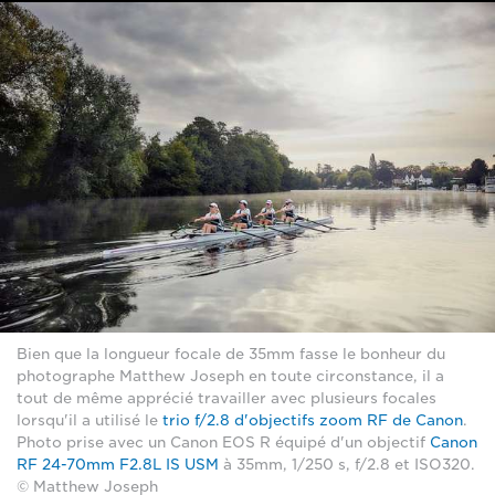
Bien que la longueur focale de 35mm fasse le bonheur du
photographe Matthew Joseph en toute circonstance, il a
tout de même apprécié travailler avec plusieurs focales
lorsqu'il a utilisé le
trio f/2.8 d'objectifs zoom RF de Canon
.
Photo prise avec un Canon EOS R équipé d'un objectif
Canon
RF 24-70mm F2.8L IS USM
à 35mm, 1/250 s, f/2.8 et ISO320.
© Matthew Joseph