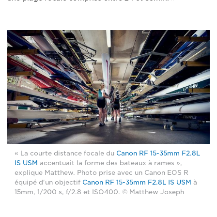
« La courte distance focale du
Canon RF 15-35mm F2.8L
IS USM
accentuait la forme des bateaux à rames »,
explique Matthew. Photo prise avec un Canon EOS R
équipé d'un objectif
Canon RF 15-35mm F2.8L IS USM
à
15mm, 1/200 s, f/2.8 et ISO400. © Matthew Joseph