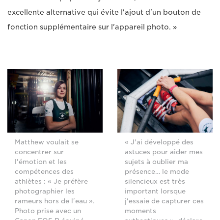
excellente alternative qui évite l'ajout d'un bouton de
fonction supplémentaire sur l'appareil photo. »
Matthew voulait se
« J'ai développé des
concentrer sur
astuces pour aider mes
l'émotion et les
sujets à oublier ma
compétences des
présence… le mode
athlètes : « Je préfère
silencieux est très
photographier les
important lorsque
rameurs hors de l'eau ».
j'essaie de capturer ces
Photo prise avec un
moments