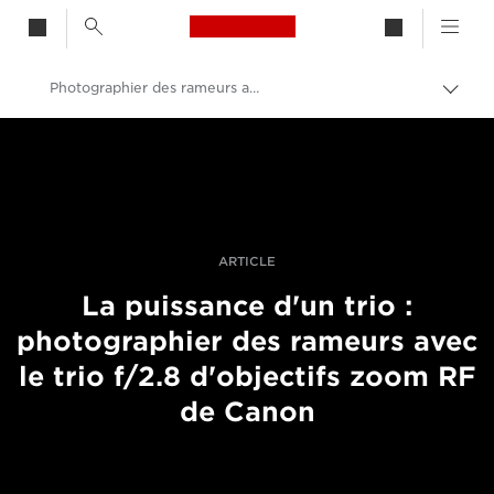
Canon Logo, back to h
Photographier des rameurs avec le trio d'objectifs RF de Canon
Bascu
entre
Canon
les
fils
Vidéo et photographie professionnelles
d'Ari
Histoires
ARTICLE
La puissance d'un trio :
photographier des rameurs avec
le trio f/2.8 d'objectifs zoom RF
de Canon