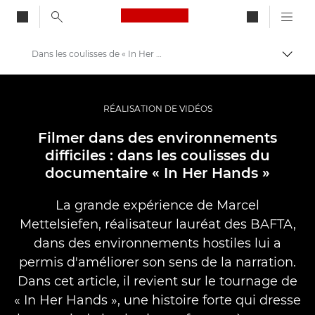
Canon Logo, back to ho
Dans les coulisses de « In Her Hands »
Bascul
Canon
Vidéo et photographie professionnelles
RÉALISATION DE VIDÉOS
Histoires
Filmer dans des environnements
difficiles : dans les coulisses du
documentaire « In Her Hands »
La grande expérience de Marcel
Mettelsiefen, réalisateur lauréat des BAFTA,
dans des environnements hostiles lui a
permis d'améliorer son sens de la narration.
Dans cet article, il revient sur le tournage de
« In Her Hands », une histoire forte qui dresse