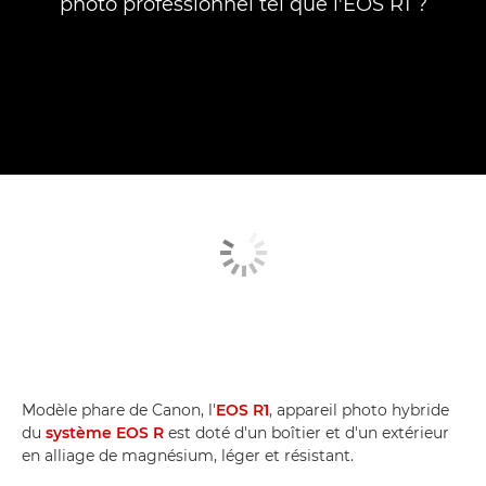
photo professionnel tel que l'EOS R1 ?
Modèle phare de Canon, l'
EOS R1
, appareil photo hybride
du
système EOS R
est doté d'un boîtier et d'un extérieur
en alliage de magnésium, léger et résistant.