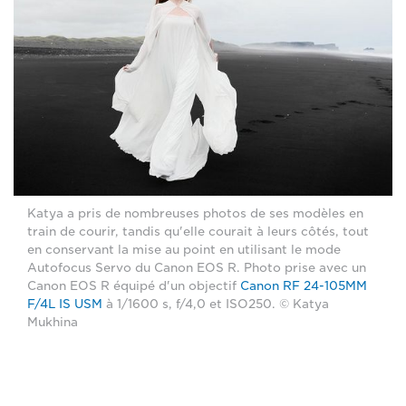
Katya a pris de nombreuses photos de ses modèles en
train de courir, tandis qu'elle courait à leurs côtés, tout
en conservant la mise au point en utilisant le mode
Autofocus Servo du Canon EOS R. Photo prise avec un
Canon EOS R équipé d'un objectif
Canon RF 24-105MM
F/4L IS USM
à 1/1600 s, f/4,0 et ISO250. © Katya
Mukhina