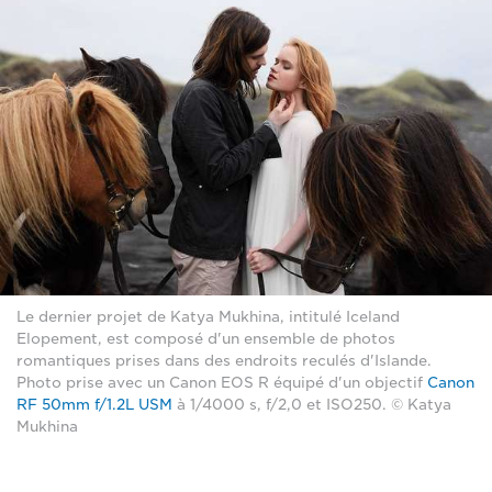
Le dernier projet de Katya Mukhina, intitulé Iceland
Elopement, est composé d'un ensemble de photos
romantiques prises dans des endroits reculés d'Islande.
Photo prise avec un Canon EOS R équipé d'un objectif
Canon
RF 50mm f/1.2L USM
à 1/4000 s, f/2,0 et ISO250. © Katya
Mukhina