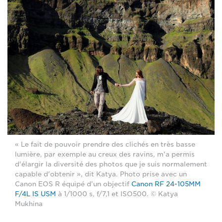
« Le fait de pouvoir prendre des clichés en très basse
lumière, par exemple au creux des ravins, m'a permis
d'élargir la diversité des photos que je suis normalement
capable d'obtenir », dit Katya. Photo prise avec un
Canon EOS R équipé d'un objectif
Canon RF 24-105MM
F/4L IS USM
à 1/1000 s, f/7,1 et ISO500. © Katya
Mukhina