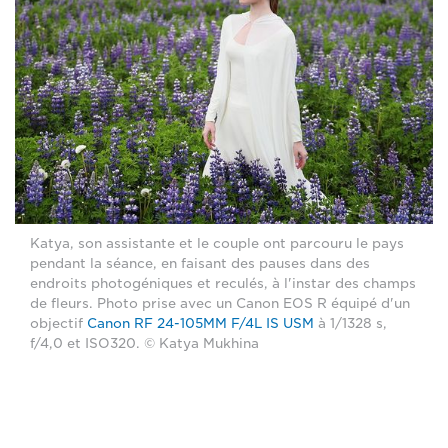
Katya, son assistante et le couple ont parcouru le pays
pendant la séance, en faisant des pauses dans des
endroits photogéniques et reculés, à l'instar des champs
de fleurs. Photo prise avec un Canon EOS R équipé d'un
objectif
Canon RF 24-105MM F/4L IS USM
à 1/1328 s,
f/4,0 et ISO320. © Katya Mukhina