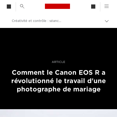
Canon Logo, back to h
Créativité et contrôle : séance avec le système EOS R en Islande
Bascu
entre
Canon
les
fils
Vidéo et photographie professionnelles
d'Ari
Histoires
ARTICLE
Comment le Canon EOS R a
révolutionné le travail d'une
photographe de mariage