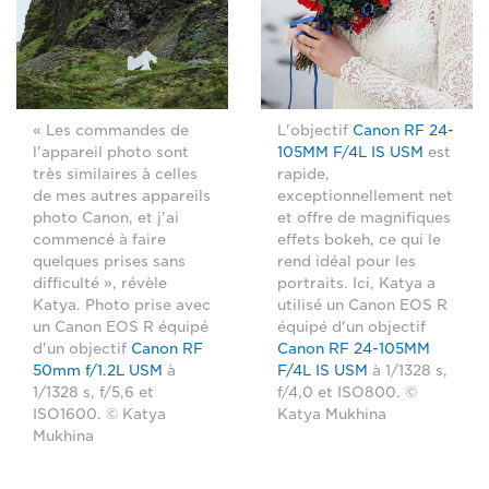
« Les commandes de
L'objectif
Canon RF 24-
l'appareil photo sont
105MM F/4L IS USM
est
très similaires à celles
rapide,
de mes autres appareils
exceptionnellement net
photo Canon, et j'ai
et offre de magnifiques
commencé à faire
effets bokeh, ce qui le
quelques prises sans
rend idéal pour les
difficulté », révèle
portraits. Ici, Katya a
Katya. Photo prise avec
utilisé un Canon EOS R
un Canon EOS R équipé
équipé d'un objectif
d'un objectif
Canon RF
Canon RF 24-105MM
50mm f/1.2L USM
à
F/4L IS USM
à 1/1328 s,
1/1328 s, f/5,6 et
f/4,0 et ISO800. ©
ISO1600. © Katya
Katya Mukhina
Mukhina