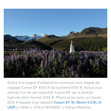
Grâce à la bague d'adaptation monture avec bague de
réglage Canon EF-EOS R du système EOS R, Katya a pu
utiliser l'un de ses objectifs Canon EF sur le boîtier
hybride plein format EOS R. Photo prise avec un Canon
EOS R équipé d'un objectif
Canon EF 16-35mm f/2.8L III
USM
à 1/640 s, f/14 et ISO1600. © Katya Mukhina