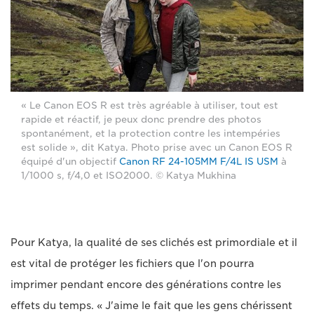
« Le Canon EOS R est très agréable à utiliser, tout est
rapide et réactif, je peux donc prendre des photos
spontanément, et la protection contre les intempéries
est solide », dit Katya. Photo prise avec un Canon EOS R
équipé d'un objectif
Canon RF 24-105MM F/4L IS USM
à
1/1000 s, f/4,0 et ISO2000. © Katya Mukhina
Pour Katya, la qualité de ses clichés est primordiale et il
est vital de protéger les fichiers que l'on pourra
imprimer pendant encore des générations contre les
effets du temps. « J'aime le fait que les gens chérissent