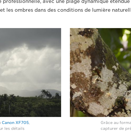
é professionnelle, avec une plage dynamique étendue
 et les ombres dans des conditions de lumière naturelle
u
Canon XF705
,
Grâce au form
ur les détails
capturer de prè