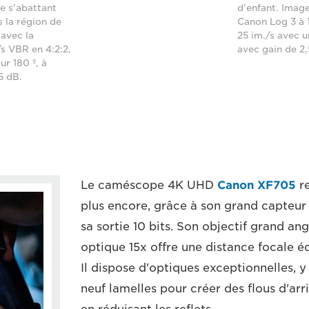
e s'abattant
d'enfant. Image
 la région de
Canon Log 3 à 1
avec la
25 im./s avec u
s VBR en 4:2:2,
avec gain de 2
ur 180 º, à
,5 dB.
Le caméscope 4K UHD
Canon XF705
re
plus encore, grâce à son grand capteu
sa sortie 10 bits. Son objectif grand an
optique 15x offre une distance focale é
Il dispose d'optiques exceptionnelles,
neuf lamelles pour créer des flous d'ar