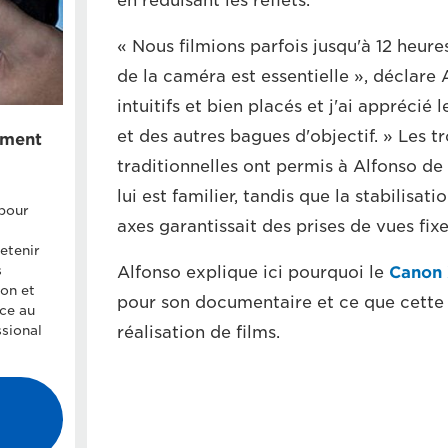
en réduisant les reflets.
« Nous filmions parfois jusqu'à 12 heure
de la caméra est essentielle », déclare 
intuitifs et bien placés et j'ai appréci
et des autres bagues d'objectif. » Les t
ement
traditionnelles ont permis à Alfonso de t
lui est familier, tandis que la stabilisa
pour
axes garantissait des prises de vues fixe
retenir
s
Alfonso explique ici pourquoi le
Canon
on et
pour son documentaire et ce que cette
âce au
sional
réalisation de films.