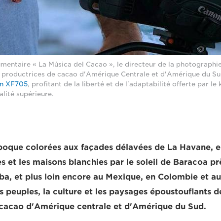
mentaire « La Música del Cacao », le directeur de la photographi
s productrices de cacao d'Amérique Centrale et d'Amérique du Su
n XF705
, profitant de la liberté et de l'adaptabilité offerte par l
lité supérieure.
poque colorées aux façades délavées de La Havane, e
s et les maisons blanchies par le soleil de Baracoa pr
uba, et plus loin encore au Mexique, en Colombie et au 
s peuples, la culture et les paysages époustouflants d
 cacao d'Amérique centrale et d'Amérique du Sud.