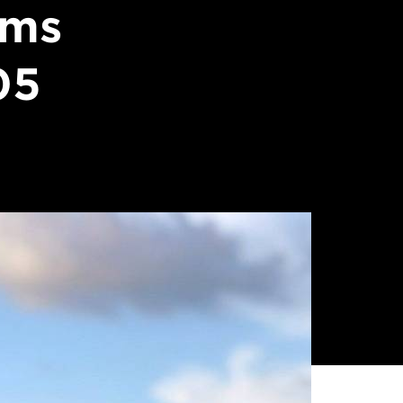
lms
05