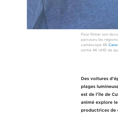
Pour filmer son docu
parcouru les région
caméscope 4K
Cano
sortie 4K UHD de qua
Des voitures d'é
plages lumineuse
est de l'île de C
animé explore le
productrices de