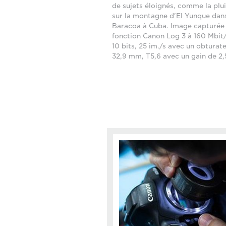
de sujets éloignés, comme la plui
sur la montagne d'El Yunque dans
Baracoa à Cuba. Image capturée 
fonction Canon Log 3 à 160 Mbit/
10 bits, 25 im./s avec un obturate
32,9 mm, T5,6 avec un gain de 2