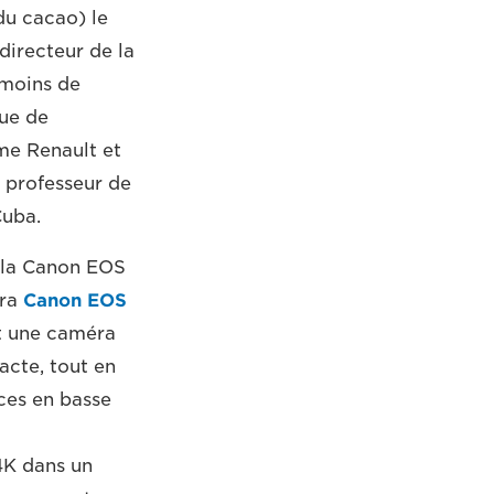
du cacao) le
directeur de la
 moins de
que de
me Renault et
 professeur de
Cuba.
 la Canon EOS
éra
Canon EOS
it une caméra
acte, tout en
ces en basse
4K dans un