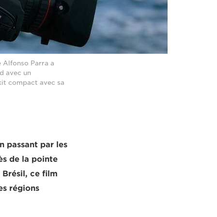
e Alfonso Parra a
d avec un
e kit compact avec sa
n passant par les
ès de la pointe
Brésil, ce film
es régions