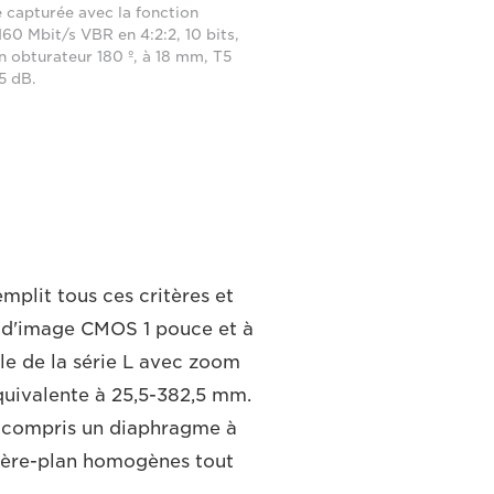
 capturée avec la fonction
60 Mbit/s VBR en 4:2:2, 10 bits,
n obturateur 180 º, à 18 mm, T5
,5 dB.
mplit tous ces critères et
r d'image CMOS 1 pouce et à
gle de la série L avec zoom
quivalente à 25,5-382,5 mm.
 y compris un diaphragme à
rière-plan homogènes tout