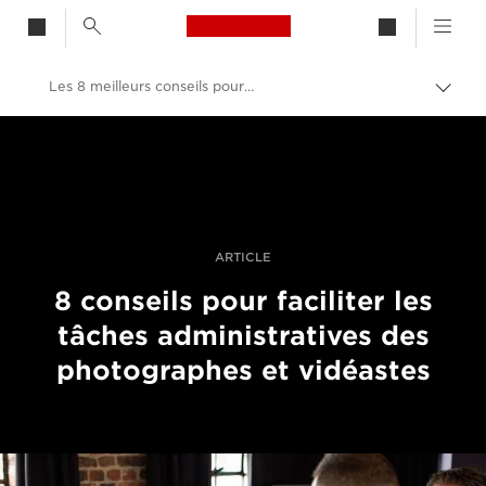
Canon Logo, back to h
Les 8 meilleurs conseils pour mieux gérer les tâches administratives
Bascu
entre
Canon
les
fils
Vidéo et photographie professionnelles
d'Ari
Histoires
ARTICLE
8 conseils pour faciliter les
tâches administratives des
photographes et vidéastes